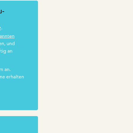
u-
R-
annten
en, und
tig an
m an.
ne erhalten