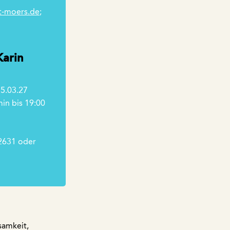
t-moers.de
;
Karin
25.03.27
min bis 19:00
22631 oder
samkeit,