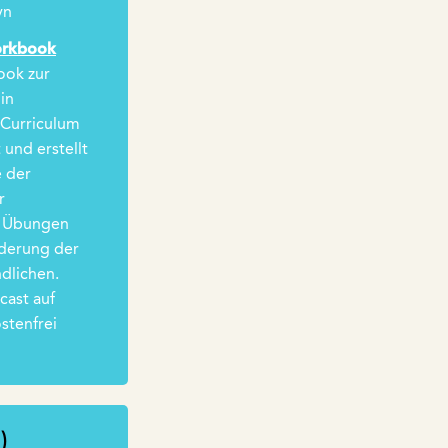
yn
orkbook
ook zur
in
-Curriculum
 und erstellt
e der
r
he Übungen
rderung der
dlichen.
cast auf
stenfrei
)