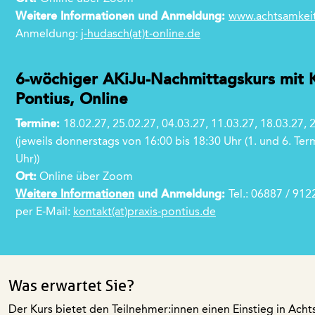
Weitere Informationen und Anmeldung:
www.achtsamkei
Anmeldung:
j-hudasch(at)t-online.de
6-wöchiger AKiJu-Nachmittagskurs mit 
Pontius, Online
Termine:
18.02.27, 25.02.27, 04.03.27, 11.03.27, 18.03.27, 
(jeweils donnerstags von 16:00 bis 18:30 Uhr (1. und 6. Ter
Uhr))
Ort:
Online über Zoom
Weitere Informationen
und Anmeldung:
Tel.: 06887 / 91
per E-Mail:
kontakt(at)praxis-pontius.de
Was erwartet Sie?
Der Kurs bietet den Teilnehmer:innen einen Einstieg in Acht