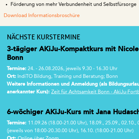
Förderung von mehr Verbundenheit und Selbstfürsorge
Download Informationsbroschüre
NÄCHSTE KURSTERMINE
3-tägiger AKiJu-Kompaktkurs mit Nicole
Bonn
Termine:
24. - 26.08.2026, jeweils 9.30 - 16.30 Uhr
Ort:
IndiTO Bildung, Training und Beratung; Bonn
Weitere Informationen und Anmeldung (als Bildungsurla
anerkannter Kurs):
Zeit für Achtsamkeit Bonn - AkiJu-Fort
6-wöchiger AKiJu-Kurs mit Jana Hudasch
Termine:
11.09.26 (18.00-21.00 Uhr), 18.09., 25.09., 02.10., 
(jeweils von 18:00-20.30.00 Uhr), 16.10. (18:00-21.00 Uhr)
Ort:
Online über Zoom