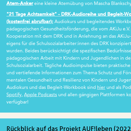
Atem-Anker
eine kleine Atemübung von Mascha Blanksch
"21 Tage Achtsamkeit" - DRK-Audioreihe und Begleit-W
(kostenfrei abrufbar):
Audiokurs und begleitendes Workb
pädagogischen Gesundheitsförderung, die vom AKiJu e.V. 
Kooperation mit dem DRK und in Anlehnung an das AKiJu
eigens für die Schulsozialarbeiter:innen des DRK konzipiert
wurden. Beides berücksichtigt die spezifischen Bedürfniss
pädagogischen Arbeit mit Kindern und Jugendlichen in de
Schulsozialarbeit. Tägliche Audioimpulse bieten praktisc
und vertiefende Informationen zum Thema Schutz und Fö
mentalen Gesundheit und Resilienz von Kindern und Jugen
Audiokurs und das Begleit-Workbook sind
hier
und als Pod
Spotify
,
Apple Podcasts
und allen gängigen Plattformen ko
verfügbar!
Rückblick auf das Projekt AUF!leben (2022