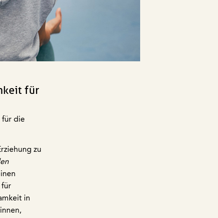
keit für
für die
Erziehung zu
den
einen
 für
amkeit in
innen,