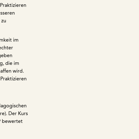
Praktizieren
esseren
 zu
mkeit im
echter
geben
g, die im
affen wird.
Praktizieren
ädagogischen
re). Der Kurs
9 bewertet