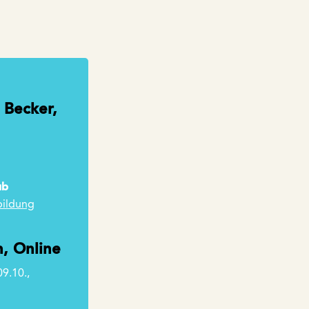
 Becker,
ub
bildung
, Online
09.10.,